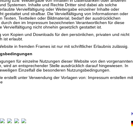
eitung bzw. Wiedergabe von Inhalten in Datenbanken oder anderen
nd Systemen. Inhalte und Rechte Dritter sind dabei als solche
rlaubte Vervielfältigung oder Weitergabe einzelner Inhalte oder
cht gestattet und strafbar. Die Vervielfältigung von Informationen oder
 Texten, Textteilen oder Bildmaterial, bedarf der ausdrücklichen
durch den im Impressum bezeichneten Verantwortlichen für diese
e Vervielfältigung nicht ohnehin gesetzlich gestattet ist.
ng von Kopien und Downloads für den persönlichen, privaten und nicht
ist erlaubt.
ebsite in fremden Frames ist nur mit schriftlicher Erlaubnis zulässig.
ngsbedingungen
ngungen für einzelne Nutzungen dieser Website von den vorgenannten
 wird an entsprechender Stelle ausdrücklich darauf hingewiesen. In
jeweiligen Einzelfall die besonderen Nutzungsbedingungen.
 erstellt unter Verwendung der Vorlagen von: Impressum erstellen mit
de