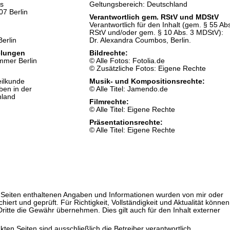
es
Geltungsbereich: Deutschland
07 Berlin
Verantwortlich gem. RStV und MDStV
Verantwortlich für den Inhalt (gem. § 55 Ab
RStV und/oder gem. § 10 Abs. 3 MDStV):
Berlin
Dr. Alexandra Coumbos, Berlin.
elungen
Bildrechte:
mmer Berlin
© Alle Fotos: Fotolia.de
© Zusätzliche Fotos: Eigene Rechte
eilkunde
Musik- und Kompositionsrechte:
ben in der
© Alle Titel: Jamendo.de
hland
Filmrechte:
© Alle Titel: Eigene Rechte
Präsentationsrechte:
© Alle Titel: Eigene Rechte
et-Seiten enthaltenen Angaben und Informationen wurden von mir oder
rchiert und geprüft. Für Richtigkeit, Vollständigkeit und Aktualität können
ritte die Gewähr übernehmen. Dies gilt auch für den Inhalt externer
nkten Seiten sind ausschließlich die Betreiber verantwortlich.