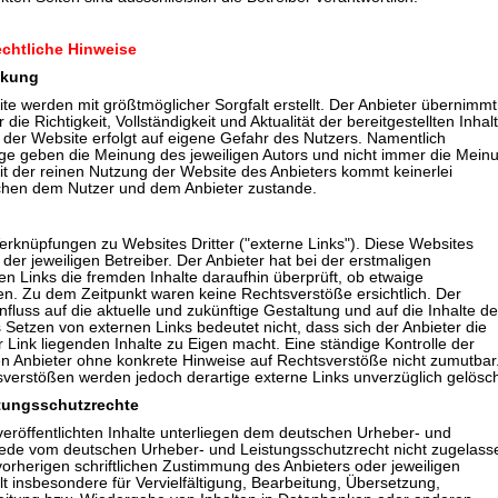
echtliche Hinweise
nkung
ite werden mit größtmöglicher Sorgfalt erstellt. Der Anbieter übernimmt
die Richtigkeit, Vollständigkeit und Aktualität der bereitgestellten Inhalt
 der Website erfolgt auf eigene Gefahr des Nutzers. Namentlich
ge geben die Meinung des jeweiligen Autors und nicht immer die Mein
it der reinen Nutzung der Website des Anbieters kommt keinerlei
schen dem Nutzer und dem Anbieter zustande.
erknüpfungen zu Websites Dritter ("externe Links"). Diese Websites
der jeweiligen Betreiber. Der Anbieter hat bei der erstmaligen
n Links die fremden Inhalte daraufhin überprüft, ob etwaige
n. Zu dem Zeitpunkt waren keine Rechtsverstöße ersichtlich. Der
influss auf die aktuelle und zukünftige Gestaltung und auf die Inhalte de
 Setzen von externen Links bedeutet nicht, dass sich der Anbieter die
 Link liegenden Inhalte zu Eigen macht. Eine ständige Kontrolle der
den Anbieter ohne konkrete Hinweise auf Rechtsverstöße nicht zumutbar
verstößen werden jedoch derartige externe Links unverzüglich gelösch
stungsschutzrechte
veröffentlichten Inhalte unterliegen dem deutschen Urheber- und
Jede vom deutschen Urheber- und Leistungsschutzrecht nicht zugelass
orherigen schriftlichen Zustimmung des Anbieters oder jeweiligen
lt insbesondere für Vervielfältigung, Bearbeitung, Übersetzung,