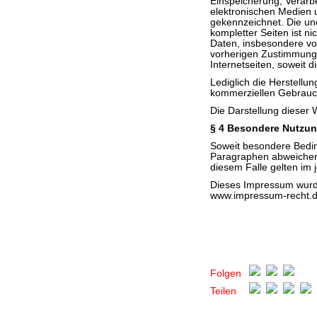
Einspeicherung, Verarb
elektronischen Medien u
gekennzeichnet. Die une
kompletter Seiten ist ni
Daten, insbesondere von
vorherigen Zustimmung 
Internetseiten, soweit di
Lediglich die Herstellu
kommerziellen Gebrauch 
Die Darstellung dieser W
§ 4 Besondere Nutzu
Soweit besondere Bedi
Paragraphen abweichen,
diesem Falle gelten im 
Dieses Impressum wurde
www.impressum-recht.
Folgen
Teilen