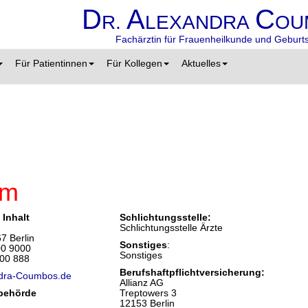
D
A
C
R.
LEXANDRA
OU
Fachärztin für Frauenheilkunde und Geburts
Für Patientinnen
Für Kollegen
Aktuelles
um
 Inhalt
Schlichtungsstelle:
Schlichtungsstelle Ärzte
7 Berlin
Sonstiges
:
00 9000
Sonstiges
900 888
Berufshaftpflichtversicherung:
ndra-Coumbos.de
Allianz AG
sbehörde
Treptowers 3
12153 Berlin