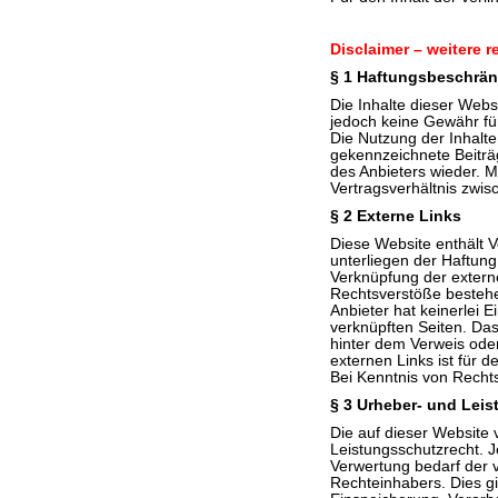
Disclaimer – weitere r
§ 1 Haftungsbeschrä
Die Inhalte dieser Webs
jedoch keine Gewähr für 
Die Nutzung der Inhalte
gekennzeichnete Beiträ
des Anbieters wieder. M
Vertragsverhältnis zwi
§ 2 Externe Links
Diese Website enthält V
unterliegen der Haftung 
Verknüpfung der externe
Rechtsverstöße bestehe
Anbieter hat keinerlei E
verknüpften Seiten. Das
hinter dem Verweis oder
externen Links ist für 
Bei Kenntnis von Rechts
§ 3 Urheber- und Lei
Die auf dieser Website 
Leistungsschutzrecht. 
Verwertung bedarf der v
Rechteinhabers. Dies gi