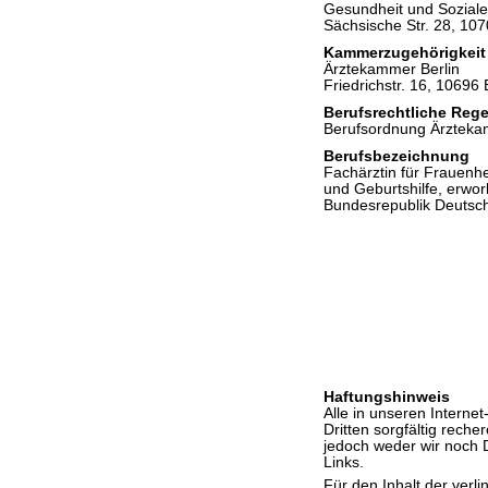
Gesundheit und Sozial
Sächsische Str. 28, 107
Kammerzugehörigkeit
Ärztekammer Berlin
Friedrichstr. 16, 10696 
Berufsrechtliche Reg
Berufsordnung Ärzteka
Berufsbezeichnung
Fachärztin für Frauenh
und Geburtshilfe, erwor
Bundesrepublik Deutsc
Haftungshinweis
Alle in unseren Intern
Dritten sorgfältig reche
jedoch weder wir noch D
Links.
Für den Inhalt der verli