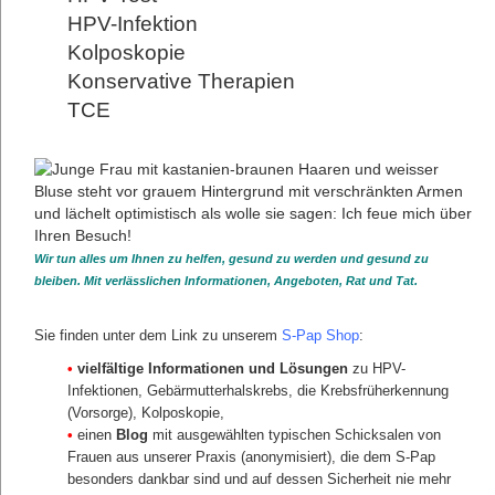
KREBSVORSORGE FÜR FRAUEN
HPV-Infektion
Gynäkologische Vorsorge
Kolposkopie
Vorsorge Brustkrebs
Konservative Therapien
Vorsorge Gebärmutterhalskrebs
S-Pap Vorsorge
TCE
zurück
Wir tun alles um Ihnen zu helfen, gesund zu werden und gesund zu
bleiben. Mit verlässlichen Informationen, Angeboten, Rat und Tat.
Sie finden unter dem Link zu unserem
S-Pap Shop
:
•
vielfältige Informationen und Lösungen
zu HPV-
Infektionen, Gebärmutterhalskrebs, die Krebsfrüherkennung
(Vorsorge), Kolposkopie,
•
einen
Blog
mit ausgewählten typischen Schicksalen von
Frauen aus unserer Praxis (anonymisiert), die dem S-Pap
besonders dankbar sind und auf dessen Sicherheit nie mehr