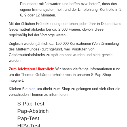
Gebärmutterhalskrebs und die Tastuntersuchung des
Frauenarzt mit "abwarten und hoffen bzw. beten", dass das
kleinen Beckens.
eigene Immunsystem heilt und der Empfehlung: Kontrolle in 3,
Weil bei der Vorsorge Gebärmutterhalskrebs Sicherheit
6, 9 oder 12 Monaten.
besonders wichtig ist, gibt es jetzt auch die S-Pap Vorsorge.
Mit der üblichen Früherkennung entstehen jedes Jahr in Deutschland
Gebärmutterhalskrebs bei ca. 2.500 Frauen, obwohl diese
regelmäßig bei der Vorsorge waren.
Zugleich werden jährlich ca. 150.000 Konisationen (Verstümmelung
des Muttermundes) durchgeführt, weil Vorstufen von
Gebärmutterhalskrebs zu spät erkannt wurden und nicht geheilt
wurden.
Zum leichteren Überblick:
Wir haben vielfältige Informationen rund
um die Themen Gebärmutterhalskrebs in unseren S-Pap Shop
integriert.
Klicken Sie
hier
, um direkt zum Shop zu gelangen und sich über die
verschieden Themen zu informieren.
S-Pap Test
Pap-Abstrich
Pap-Test
HPV-Test