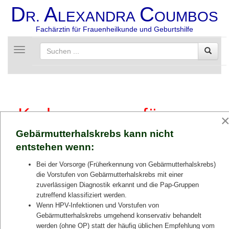
D
A
C
R.
LEXANDRA
OUMBOS
Fachärztin für Frauenheilkunde und Geburtshilfe
Toggle
navigation
Krebsvorsorge für
Frauen
Gebärmutterhalskrebs kann nicht
entstehen wenn:
Je früher Krebs und seine Vorstufen festgestellt werden,
desto besser stehen die Chancen für die Patientin.
Bei der Vorsorge (Früherkennung von Gebärmutterhalskrebs)
In Deutschland besteht das Angebot regelmäßiger
die Vorstufen von Gebärmutterhalskrebs mit einer
Untersuchungen zur Früherkennung für alle gesetzlich
zuverlässigen Diagnostik erkannt und die Pap-Gruppen
versicherten Frauen. Um Krebs frühzeitig festzustellen, ist
zutreffend klassifiziert werden.
es wichtig, die angebotenen Untersuchungen in der
Krebsvorsorge in Anspruch zu nehmen.
Wenn HPV-Infektionen und Vorstufen von
Gebärmutterhalskrebs umgehend konservativ behandelt
Der Frauenarzt bietet dazu die gynäkologische Vorsorge.
Sie beinhaltet die Vorsorge Brustkrebs, die Vorsorge
werden (ohne OP) statt der häufig üblichen Empfehlung vom