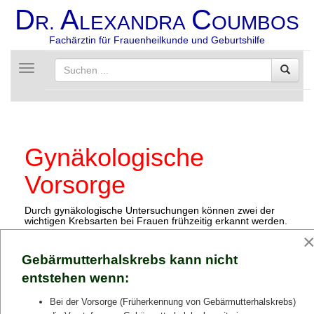
D
A
C
R.
LEXANDRA
OUMBOS
Fachärztin für Frauenheilkunde und Geburtshilfe
Toggle
navigation
Gynäkologische
Vorsorge
Durch gynäkologische Untersuchungen können zwei der
wichtigen Krebsarten bei Frauen frühzeitig erkannt werden.
Beim Gebärmutterhalskrebs können bereits Krebsvorstufen
(Dysplasien) erkannt, überwacht und wenn nötig zu 100%
Gebärmutterhalskrebs kann nicht
geheilt werden.
Der Brustkrebs könnte schon im Frühstadium erkannt und
entstehen wenn:
behandelt werden. Das verbessert die Prognose der
Patientin erheblich.
Bei der Vorsorge (Früherkennung von Gebärmutterhalskrebs)
Ab 20 Jahren sollte sich jede Frau mindestens einmal im