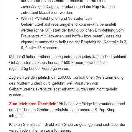
die Vorstufen von Gebärmutterhalskrebs mit einer
Jahr beim Gynäkologen zur Krebsvorsorge
Gebärmutterhalskrebs und Tastuntersuchung kleines
zuverlässigen Diagnostik erkannt und die Pap-Gruppen
Becken vorstellen.
zutreffend klassifiziert werden.
Wenn HPV-Infektionen und Vorstufen von
Gebärmutterhalskrebs umgehend konservativ behandelt
Ab dem 30. Lebensjahr wird empfohlen, zusätzlich auch die
werden (ohne OP) statt der häufig üblichen Empfehlung vom
Brust untersuchen zu lassen. Vom 50. bis 70. Lebensjahr
gehört zum gynäkologischen Früherkennungs-Programm
Frauenarzt mit "abwarten und hoffen bzw. beten", dass das
auch eine Mammografie, die alle zwei Jahre empfohlen
eigene Immunsystem heilt und der Empfehlung: Kontrolle in 3,
wird.
6, 9 oder 12 Monaten.
Bei der Vorsorge gegen Gebärmutterhalskrebs ist es von
enormer Bedeutung, welche Untersuchungsart die Patientin
Mit der üblichen Früherkennung entstehen jedes Jahr in Deutschland
wählt. Je nachdem, welchen Abstrich der Frauenarzt
Gebärmutterhalskrebs bei ca. 2.500 Frauen, obwohl diese
durchführt, ist das Ergebnis und somit die Sicherheit
regelmäßig bei der Vorsorge waren.
unterschiedlich. Möglich sind die konventionelle Zytologie
und die Dünnschicht-Zytologie.
Zugleich werden jährlich ca. 150.000 Konisationen (Verstümmelung
des Muttermundes) durchgeführt, weil Vorstufen von
Gebärmutterhalskrebs zu spät erkannt wurden und nicht geheilt
wurden.
Zum leichteren Überblick:
Wir haben vielfältige Informationen rund
um die Themen Gebärmutterhalskrebs in unseren S-Pap Shop
integriert.
Klicken Sie
hier
, um direkt zum Shop zu gelangen und sich über die
verschieden Themen zu informieren.