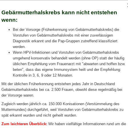
D
A
C
R.
LEXANDRA
OU
Gebärmutterhalskrebs kann nicht entstehen
Fachärztin für Frauenheilkunde und Geburts
wenn:
Für Patientinnen
Für Kollegen
Aktuelles
Bei der Vorsorge (Früherkennung von Gebärmutterhalskrebs) die
Vorstufen von Gebärmutterhalskrebs mit einer zuverlässigen
Diagnostik erkannt und die Pap-Gruppen zutreffend klassifiziert
werden.
Wenn HPV-Infektionen und Vorstufen von Gebärmutterhalskrebs
umgehend konservativ behandelt werden (ohne OP) statt der häufig
üblichen Empfehlung vom Frauenarzt mit "abwarten und hoffen bzw.
beten", dass das eigene Immunsystem heilt und der Empfehlung:
Kontrolle in 3, 6, 9 oder 12 Monaten.
Mit der üblichen Früherkennung entstehen jedes Jahr in Deutschland
Gebärmutterhalskrebs bei ca. 2.500 Frauen, obwohl diese regelmäßig bei
der Vorsorge waren.
Zugleich werden jährlich ca. 150.000 Konisationen (Verstümmelung des
Muttermundes) durchgeführt, weil Vorstufen von Gebärmutterhalskrebs zu
spät erkannt wurden und nicht geheilt wurden.
Zum leichteren Überblick:
Wir haben vielfältige Informationen rund um die