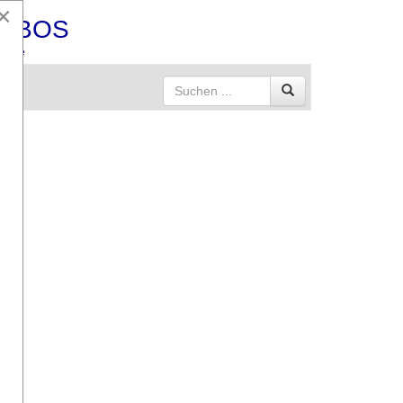
×
MBOS
hilfe